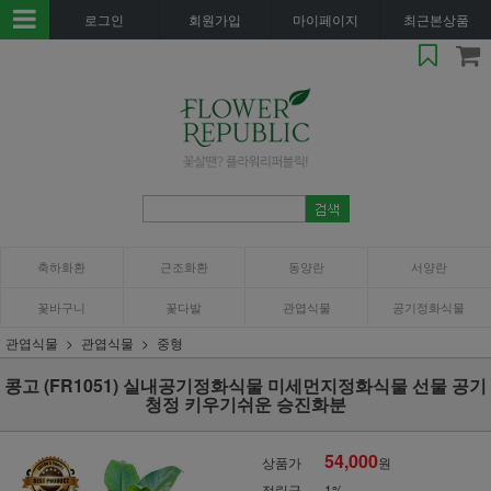
로그인
회원가입
마이페이지
최근본상품
축하화환
근조화환
동양란
서양란
꽃바구니
꽃다발
관엽식물
공기정화식물
관엽식물
관엽식물
중형
콩고 (FR1051) 실내공기정화식물 미세먼지정화식물 선물 공기
청정 키우기쉬운 승진화분
54,000
상품가
원
적립금
1%