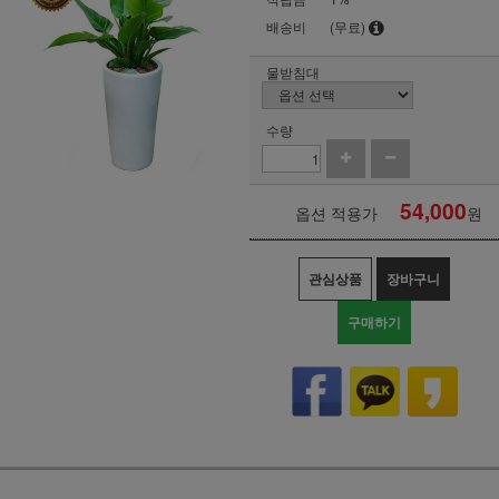
배송비
(무료)
물받침대
수량
54,000
옵션 적용가
원
관심상품
장바구니
구매하기