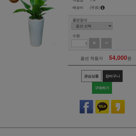
배송비
(무료)
물받침대
수량
54,000
옵션 적용가
원
관심상품
장바구니
구매하기