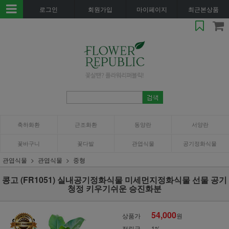
로그인
회원가입
마이페이지
최근본상품
축하화환
근조화환
동양란
서양란
꽃바구니
꽃다발
관엽식물
공기정화식물
관엽식물
관엽식물
중형
콩고 (FR1051) 실내공기정화식물 미세먼지정화식물 선물 공기
청정 키우기쉬운 승진화분
54,000
상품가
원
적립금
1%