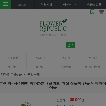
로그인
회원가입
마이페이지
최근본상품
축하화환
근조화환
동양란
서양란
꽃바구니
꽃다발
관엽식물
공기정화식물
테마별 추천상품
-개업/이전
파키라 (FR1060) 축하화분배달 개업 거실 집들이 선물 인테리어
식물
89,000
상품가
원
적립금
1%