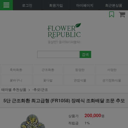
로그인
회원가입
마이페이지
최근본상품
축하화환
근조화환
동양란
서양란
꽃바구니
꽃다발
관엽식물
공기정화식물
테마별 추천상품
-추모/근조
5단 근조화환 최고급형 (FR1058) 장례식 조화배달 조문 추모
200,000
상품가
원
적립금
1%