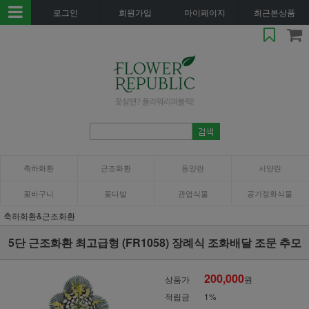
로그인
회원가입
마이페이지
최근본상품
축하화환
근조화환
동양란
서양란
꽃바구니
꽃다발
관엽식물
공기정화식물
축하화환&근조화환
5단 근조화환 최고급형 (FR1058) 장례식 조화배달 조문 추모
200,000
상품가
원
적립금
1%