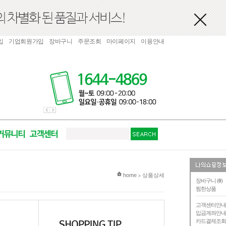
입
기업회원가입
장바구니
주문조회
마이페이지
이용안내
현재 위치
home
상품상세
>
장바구니 (
0
)
찜한상품
고객센터안
입금계좌안
카드결제조