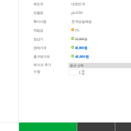
제조국
대한민국
모델명
pb-0350
특이사항
전국당일배송
적립금
1%
정상가
53,000원
판매가격
48,000원
48,000
총구매가격
원
케이크 추가
수량