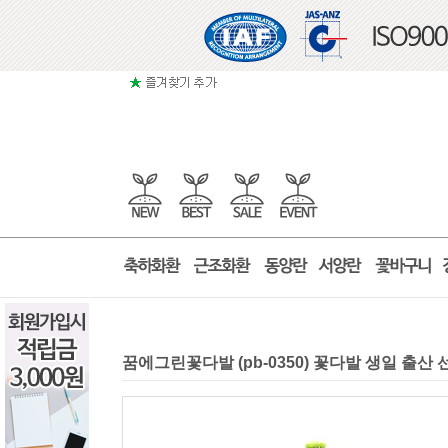
꿈에그린꽃다발 (pb-0350) 꽃다발 생일 출