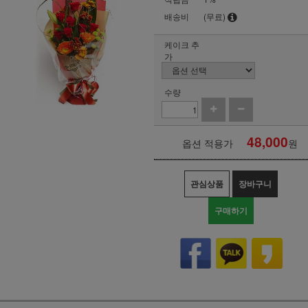
배송비
(무료)
케이크 추
가
수량
48,000
옵션 적용가
원
관심상품
장바구니
구매하기