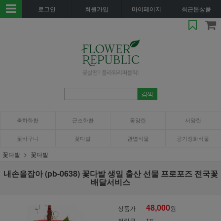
로그인
회원가입
마이페이지
최근본상품
축하화환
근조화환
동양란
서양란
꽃바구니
꽃다발
관엽식물
공기정화식물
꽃다발
꽃다발
내손을잡아 (pb-0638) 꽃다발 생일 출산 선물 프로포즈 전국꽃
배달서비스
48,000
상품가
원
적립금
1%