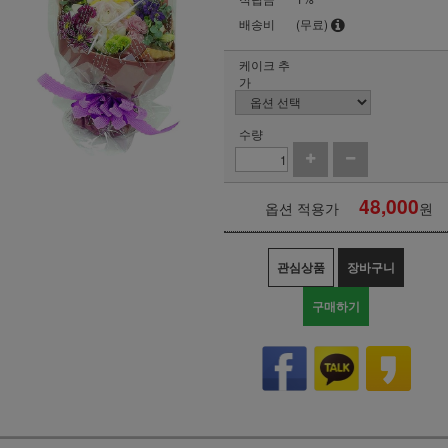
배송비
(무료)
케이크 추
가
수량
48,000
옵션 적용가
원
관심상품
장바구니
구매하기