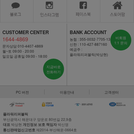
CUSTOMER CENTER
BANK ACCOUNT
1644-4869
비회원
농협 : 355-0032-7705-13
1:1 문의
신한 : 110-427-887160
문자상담 010-4407-4869
예금주 :
월~토 09:00 - 20:00
플라워리퍼블릭(박상현)
일요일·공휴일 09:00 - 18:00
지금바로
전화하기
PC 버전
이용안내
고객센터
플라워리퍼블릭
부산광역시 해운대구 양운로 80번길 22,9층
대표
박상현
개인정보 보호 책임자
박신영
통신판매업신고번호
제2014-부산해운-0664호