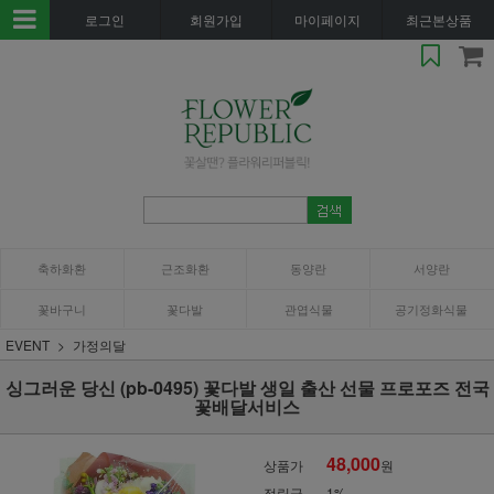
로그인
회원가입
마이페이지
최근본상품
축하화환
근조화환
동양란
서양란
꽃바구니
꽃다발
관엽식물
공기정화식물
EVENT
가정의달
싱그러운 당신 (pb-0495) 꽃다발 생일 출산 선물 프로포즈 전국
꽃배달서비스
48,000
상품가
원
적립금
1%