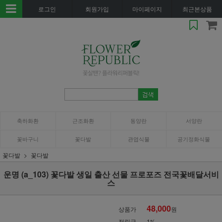
로그인
회원가입
마이페이지
최근본상품
축하화환
근조화환
동양란
서양란
꽃바구니
꽃다발
관엽식물
공기정화식물
꽃다발
꽃다발
운명 (a_103) 꽃다발 생일 출산 선물 프로포즈 전국꽃배달서비
스
48,000
상품가
원
적립금
1%