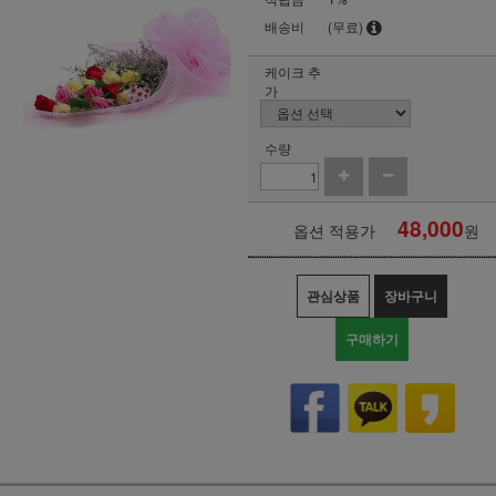
배송비
(무료)
케이크 추
가
수량
48,000
옵션 적용가
원
관심상품
장바구니
구매하기