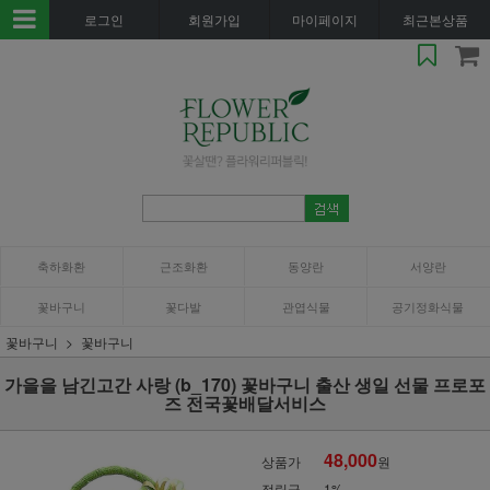
로그인
회원가입
마이페이지
최근본상품
축하화환
근조화환
동양란
서양란
꽃바구니
꽃다발
관엽식물
공기정화식물
꽃바구니
꽃바구니
가을을 남긴고간 사랑 (b_170) 꽃바구니 출산 생일 선물 프로포
즈 전국꽃배달서비스
48,000
상품가
원
적립금
1%