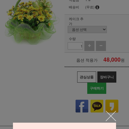
배송비
(무료)
케이크 추
가
수량
48,000
옵션 적용가
원
관심상품
장바구니
구매하기