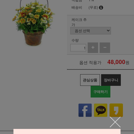
배송비
(무료)
케이크 추
가
수량
48,000
옵션 적용가
원
관심상품
장바구니
구매하기