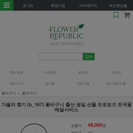
로그인
회원가입
마이페이지
최근본상품
축하화환
근조화환
동양란
서양란
꽃바구니
꽃다발
관엽식물
공기정화식물
꽃바구니
꽃바구니
가을의 향기 (b_167) 꽃바구니 출산 생일 선물 프로포즈 전국꽃
배달서비스
48,000
상품가
원
적립금
1%