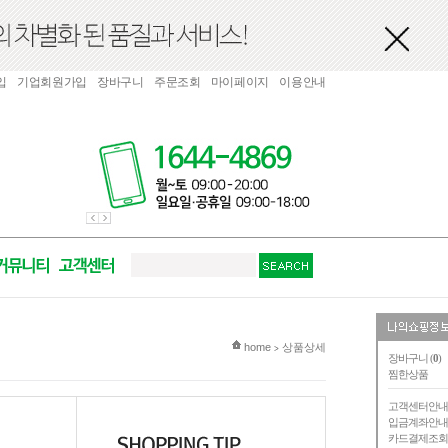
입
기업회원가입
장바구니
주문조회
마이페이지
이용안내
현재 위치
home
상품상세
>
장바구니 (
0
)
찜한상품
고객센터안
입금계좌안
카드결제조