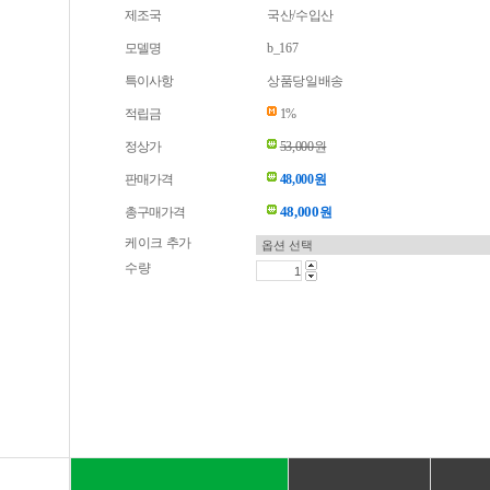
제조국
국산/수입산
모델명
b_167
특이사항
상품당일배송
적립금
1%
정상가
53,000원
판매가격
48,000원
48,000
총구매가격
원
케이크 추가
수량