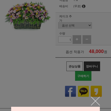
배송비
(무료)
케이크 추
가
수량
48,000
옵션 적용가
원
관심상품
장바구니
구매하기