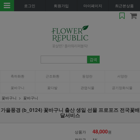
로그인
회원가입
마이페이지
최근본상품
축하화환
근조화환
동양란
서양란
꽃바구니
꽃다발
관엽식물
공기정화식물
꽃바구니
꽃바구니
가을풍경 (b_0124) 꽃바구니 출산 생일 선물 프로포즈 전국꽃배
달서비스
48,000
상품가
원
적립금
1%