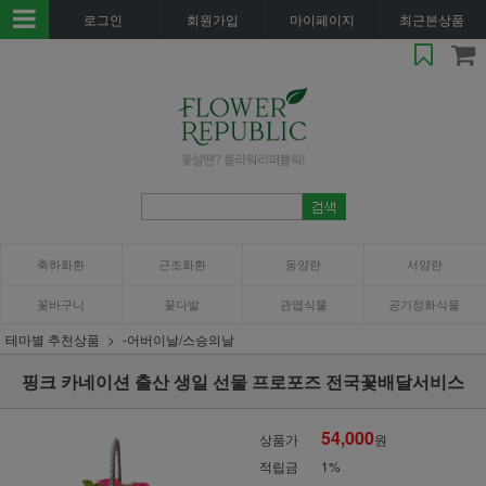
로그인
회원가입
마이페이지
최근본상품
축하화환
근조화환
동양란
서양란
꽃바구니
꽃다발
관엽식물
공기정화식물
테마별 추천상품
-어버이날/스승의날
핑크 카네이션 출산 생일 선물 프로포즈 전국꽃배달서비스
54,000
상품가
원
적립금
1%