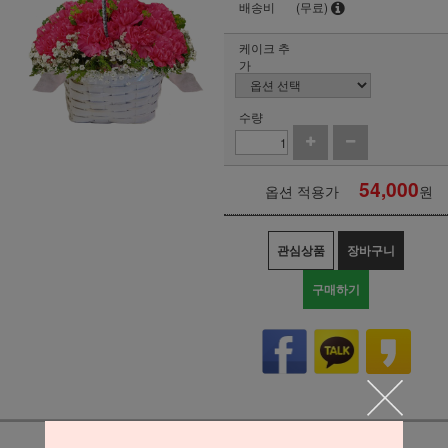
배송비
(무료)
케이크 추
가
수량
54,000
옵션 적용가
원
관심상품
장바구니
구매하기