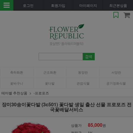
로그인
회원가입
마이페이지
최근본상품
축하화환
근조화환
동양란
서양란
꽃바구니
꽃다발
관엽식물
공기정화식물
테마별 추천상품
-프로포즈
장미30송이꽃다발 (3c501) 꽃다발 생일 출산 선물 프로포즈 전
국꽃배달서비스
85,000
상품가
원
적립금
1%