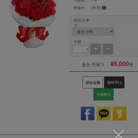
배송비
(무료)
케이크 추
가
수량
85,000
옵션 적용가
원
관심상품
장바구니
구매하기