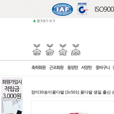
장미30송이꽃다발 (3c501) 꽃다발 생일 출