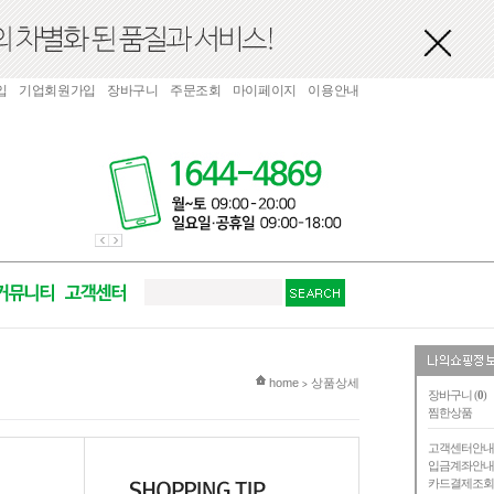
입
기업회원가입
장바구니
주문조회
마이페이지
이용안내
현재 위치
home
상품상세
>
장바구니 (
0
)
찜한상품
고객센터안
입금계좌안
카드결제조