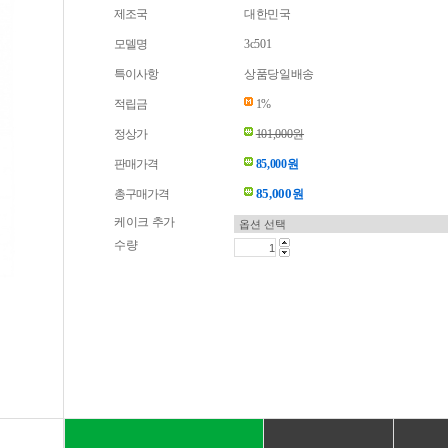
제조국
대한민국
모델명
3c501
특이사항
상품당일배송
적립금
1%
정상가
101,000원
판매가격
85,000원
85,000
총구매가격
원
케이크 추가
수량