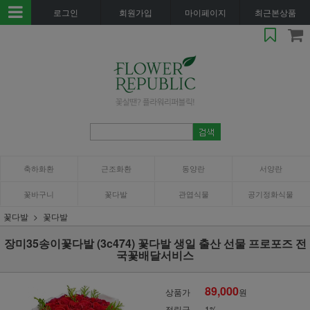
로그인
회원가입
마이페이지
최근본상품
축하화환
근조화환
동양란
서양란
꽃바구니
꽃다발
관엽식물
공기정화식물
꽃다발
꽃다발
장미35송이꽃다발 (3c474) 꽃다발 생일 출산 선물 프로포즈 전
국꽃배달서비스
89,000
상품가
원
적립금
1%