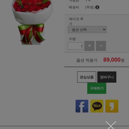
배송비
(무료)
케이크 추
가
수량
89,000
옵션 적용가
원
관심상품
장바구니
구매하기