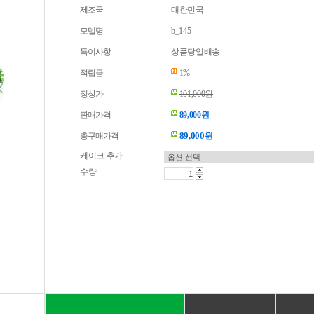
제조국
대한민국
모델명
b_145
특이사항
상품당일배송
적립금
1%
정상가
101,000원
판매가격
89,000원
89,000
총구매가격
원
케이크 추가
수량