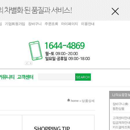
입
기업회원가입
장바구니
주문조회
마이페이지
이용안내
현재 위치
home
상품상세
>
장바구니 (
0
)
찜한상품
고객센터안
입금계좌안
카드결제조