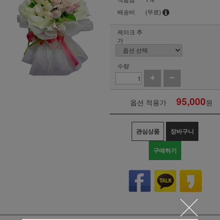
배송비
(무료)
케이크 추
가
수량
95,000
옵션 적용가
원
관심상품
장바구니
구매하기