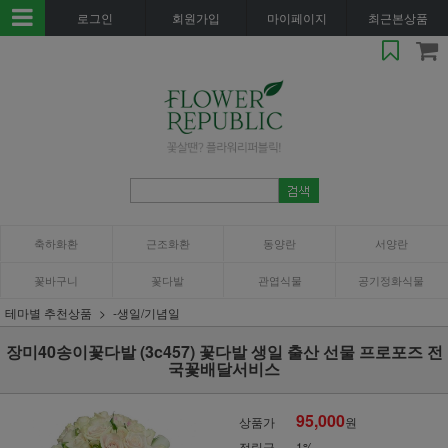
로그인
회원가입
마이페이지
최근본상품
축하화환
근조화환
동양란
서양란
꽃바구니
꽃다발
관엽식물
공기정화식물
테마별 추천상품
-생일/기념일
장미40송이꽃다발 (3c457) 꽃다발 생일 출산 선물 프로포즈 전
국꽃배달서비스
95,000
상품가
원
적립금
1%