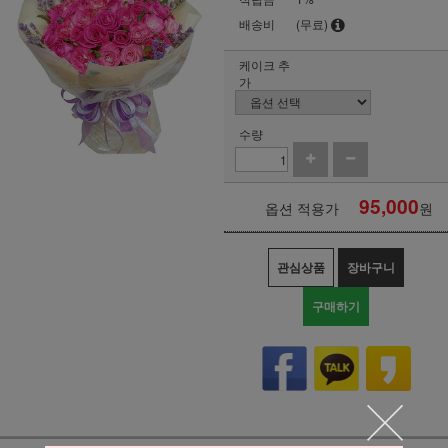
배송비
(무료)
케이크 추
가
수량
95,000
옵션 적용가
원
관심상품
장바구니
구매하기