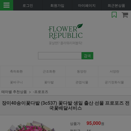
로그인
회원가입
마이페이지
최근본상품
축하화환
근조화환
동양란
서양란
꽃바구니
꽃다발
관엽식물
공기정화식물
테마별 추천상품
-프로포즈
장미40송이꽃다발 (3c537) 꽃다발 생일 출산 선물 프로포즈 전
국꽃배달서비스
95,000
상품가
원
적립금
1%