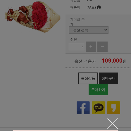
배송비
(무료)
케이크 추
가
수량
109,000
옵션 적용가
원
관심상품
장바구니
구매하기