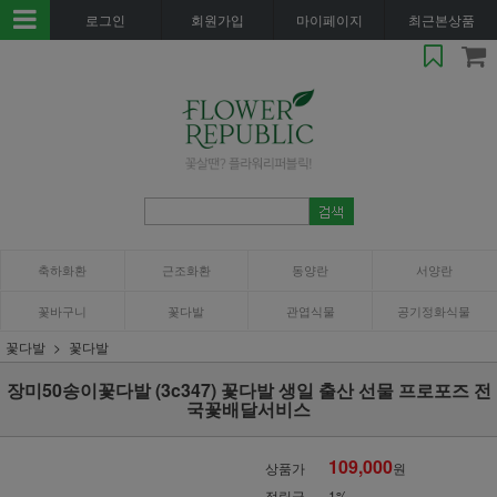
로그인
회원가입
마이페이지
최근본상품
축하화환
근조화환
동양란
서양란
꽃바구니
꽃다발
관엽식물
공기정화식물
꽃다발
꽃다발
장미50송이꽃다발 (3c347) 꽃다발 생일 출산 선물 프로포즈 전
국꽃배달서비스
109,000
상품가
원
적립금
1%