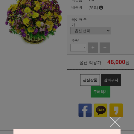
배송비
(무료)
케이크 추
가
수량
48,000
옵션 적용가
원
관심상품
장바구니
구매하기