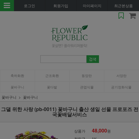
로그인
회원가입
마이페이지
최근본상품
축하화환
근조화환
동양란
서양란
꽃바구니
꽃다발
관엽식물
공기정화식물
꽃바구니
꽃바구니
그댈 위한 사랑 (pb-0011) 꽃바구니 출산 생일 선물 프로포즈 전
국꽃배달서비스
48,000
상품가
원
적립금
1%