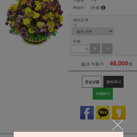
배송비
(무료)
케이크 추
가
수량
48,000
옵션 적용가
원
관심상품
장바구니
구매하기