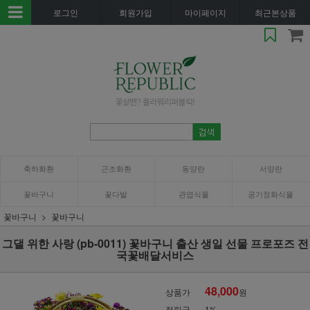
로그인
회원가입
마이페이지
최근본상품
축하화환
근조화환
동양란
서양란
꽃바구니
꽃다발
관엽식물
공기정화식물
꽃바구니
꽃바구니
그댈 위한 사랑 (pb-0011) 꽃바구니 출산 생일 선물 프로포즈 전
국꽃배달서비스
48,000
상품가
원
적립금
1%