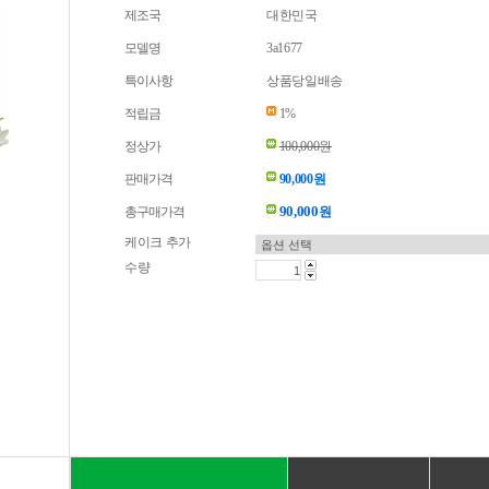
제조국
대한민국
모델명
3a1677
특이사항
상품당일배송
적립금
1%
정상가
100,000원
판매가격
90,000원
90,000
총구매가격
원
케이크 추가
수량