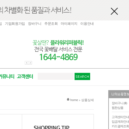
입
기업회원가입
장바구니
주문조회
마이페이지
이용안내
현재 위치
home
상품상세
>
장바구니 (
0
)
찜한상품
고객센터안
입금계좌안
카드결제조