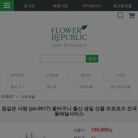
로그인
회원가입
마이페이지
최근본상품
축하화환
근조화환
동양란
서양란
꽃바구니
꽃다발
관엽식물
공기정화식물
EVENT
가정의달
꿈같은 사랑 (pb-0017) 꽃바구니 출산 생일 선물 프로포즈 전국
꽃배달서비스
155,000
상품가
원
적립금
1%