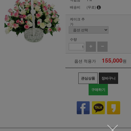
배송비
(무료)
케이크 추
가
수량
155,000
옵션 적용가
원
관심상품
장바구니
구매하기