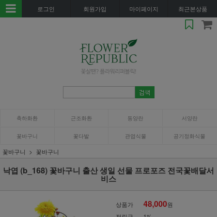
로그인
회원가입
마이페이지
최근본상품
축하화환
근조화환
동양란
서양란
꽃바구니
꽃다발
관엽식물
공기정화식물
꽃바구니
꽃바구니
낙엽 (b_168) 꽃바구니 출산 생일 선물 프로포즈 전국꽃배달서
비스
48,000
상품가
원
적립금
1%