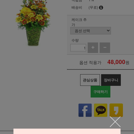
배송비
(무료)
케이크 추
가
수량
48,000
옵션 적용가
원
관심상품
장바구니
구매하기