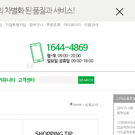
입
기업회원가입
장바구니
주문조회
마이페이지
이용안내
현재 위치
home
상품상세
>
장바구니 (
0
)
찜한상품
고객센터안
입금계좌안
카드결제조