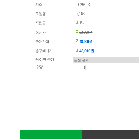
제조국
대한민국
모델명
b_168
적립금
1%
정상가
53,000원
판매가격
48,000원
48,000
총구매가격
원
케이크 추가
수량