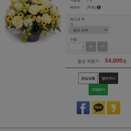
배송비
(무료)
케이크 추
가
수량
54,000
옵션 적용가
원
관심상품
장바구니
구매하기