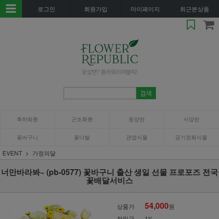
로그인
회원가입
마이페이지
최근본상품
축하화환
근조화환
동양란
서양란
꽃바구니
꽃다발
관엽식물
공기정화식물
EVENT
가정의달
너만바라봐~ (pb-0577) 꽃바구니 출산 생일 선물 프로포즈 전국
꽃배달서비스
54,000
상품가
원
적립금
1%