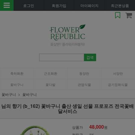
로그인
회원가입
마이페이지
최근본상품
축하화환
근조화환
동양란
서양란
꽃바구니
꽃다발
관엽식물
공기정화식물
꽃바구니
꽃바구니
님의 향기 (b_162) 꽃바구니 출산 생일 선물 프로포즈 전국꽃배
달서비스
48,000
상품가
원
적립금
1%