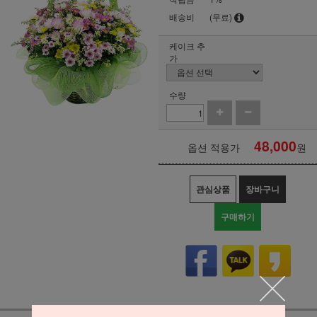
배송비
(무료)
케이크 추
가
수량
48,000
옵션 적용가
원
관심상품
장바구니
구매하기