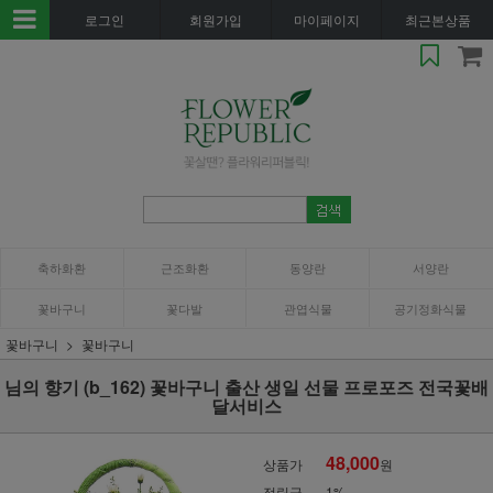
로그인
회원가입
마이페이지
최근본상품
축하화환
근조화환
동양란
서양란
꽃바구니
꽃다발
관엽식물
공기정화식물
꽃바구니
꽃바구니
님의 향기 (b_162) 꽃바구니 출산 생일 선물 프로포즈 전국꽃배
달서비스
48,000
상품가
원
적립금
1%