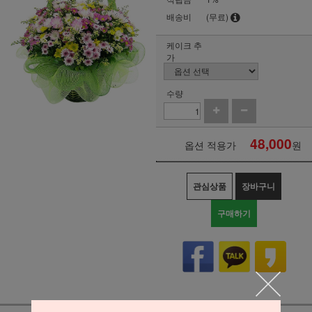
배송비
(무료)
케이크 추
가
수량
48,000
옵션 적용가
원
관심상품
장바구니
구매하기