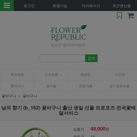
로그인
회원가입
마이페이지
최근본상품
축하화환
근조화환
동양란
서양란
꽃바구니
꽃다발
관엽식물
공기정화식물
꽃바구니
꽃바구니
님의 향기 (b_162) 꽃바구니 출산 생일 선물 프로포즈 전국꽃배
달서비스
48,000
상품가
원
적립금
1%