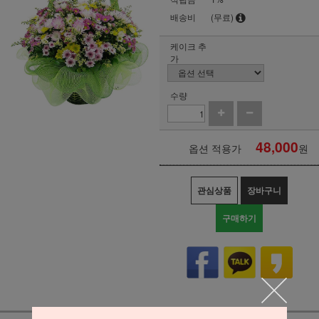
배송비
(무료)
케이크 추
가
수량
48,000
옵션 적용가
원
관심상품
장바구니
구매하기