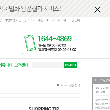
입
기업회원가입
장바구니
주문조회
마이페이지
이용안내
현재 위치
home
상품상세
>
장바구니 (
0
)
찜한상품
고객센터안
입금계좌안
카드결제조