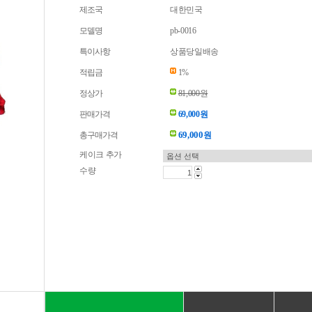
제조국
대한민국
모델명
pb-0016
특이사항
상품당일배송
적립금
1%
정상가
81,000원
판매가격
69,000원
69,000
총구매가격
원
케이크 추가
수량