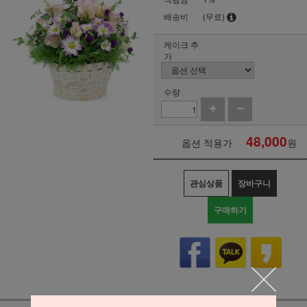
배송비
(무료)
케이크 추
가
수량
48,000
옵션 적용가
원
관심상품
장바구니
구매하기