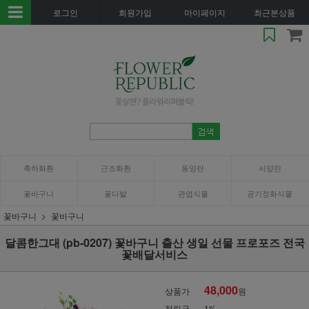
로그인
회원가입
마이페이지
최근본상품
축하화환
근조화환
동양란
서양란
꽃바구니
꽃다발
관엽식물
공기정화식물
꽃바구니
꽃바구니
달콤한그대 (pb-0207) 꽃바구니 출산 생일 선물 프로포즈 전국
꽃배달서비스
48,000
상품가
원
적립금
1%