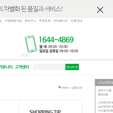
입
기업회원가입
장바구니
주문조회
마이페이지
이용안내
현재 위치
home
상품상세
>
장바구니 (
0
)
찜한상품
고객센터안
입금계좌안
카드결제조