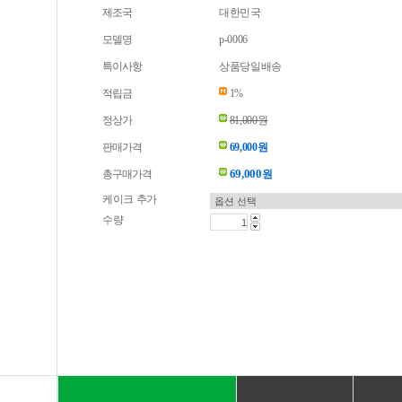
제조국
대한민국
모델명
p-0006
특이사항
상품당일배송
적립금
1%
정상가
81,000원
판매가격
69,000원
69,000
총구매가격
원
케이크 추가
수량