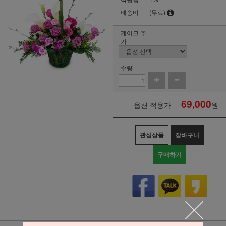
배송비
(무료)
케이크 추
가
수량
69,000
옵션 적용가
원
관심상품
장바구니
구매하기