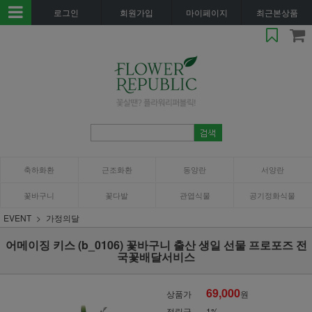
로그인
회원가입
마이페이지
최근본상품
축하화환
근조화환
동양란
서양란
꽃바구니
꽃다발
관엽식물
공기정화식물
EVENT
가정의달
어메이징 키스 (b_0106) 꽃바구니 출산 생일 선물 프로포즈 전
국꽃배달서비스
69,000
상품가
원
적립금
1%