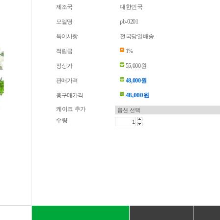
제조국
대한민국
모델명
pb-0201
특이사항
전국당일배송
적립금
1%
정상가
55,000원
판매가격
48,000원
48,000
총구매가격
원
케이크 추가
수량