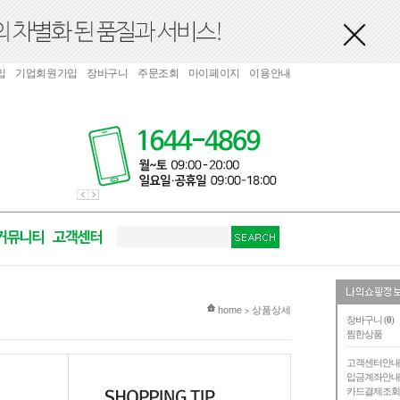
입
기업회원가입
장바구니
주문조회
마이페이지
이용안내
현재 위치
home
상품상세
>
장바구니 (
0
)
찜한상품
고객센터안
입금계좌안
카드결제조