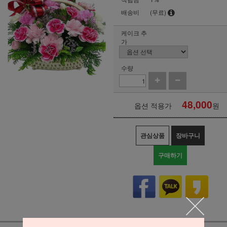
배송비
(무료)
케이크 추
가
수량
48,000
옵션 적용가
원
관심상품
장바구니
구매하기