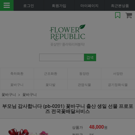
로그인
회원가입
마이페이지
최근본상품
축하화환
근조화환
동양란
서양란
꽃바구니
꽃다발
관엽식물
공기정화식물
꽃바구니
꽃바구니
부모님 감사합니다 (pb-0201) 꽃바구니 출산 생일 선물 프로포
즈 전국꽃배달서비스
48,000
상품가
원
적립금
1%