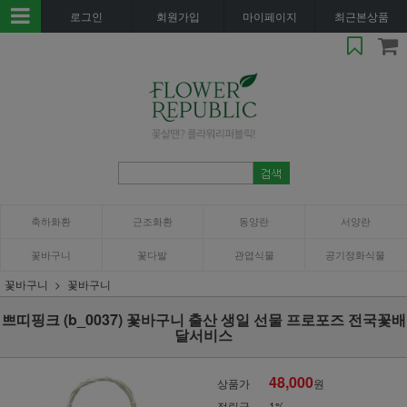
로그인
회원가입
마이페이지
최근본상품
축하화환
근조화환
동양란
서양란
꽃바구니
꽃다발
관엽식물
공기정화식물
꽃바구니
꽃바구니
쁘띠핑크 (b_0037) 꽃바구니 출산 생일 선물 프로포즈 전국꽃배
달서비스
48,000
상품가
원
적립금
1%