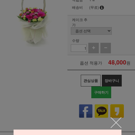
배송비
(무료)
케이크 추
가
수량
48,000
옵션 적용가
원
관심상품
장바구니
구매하기