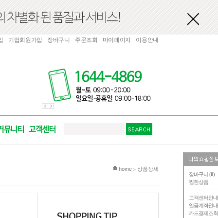
입
기업회원가입
장바구니
주문조회
마이페이지
이용안내
현재 위치
home
상품상세
>
장바구니 (
0
)
찜한상품
고객센터안
입금계좌안
카드결제조