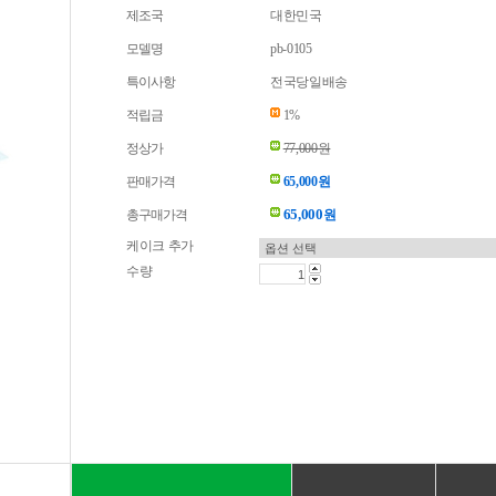
제조국
대한민국
모델명
pb-0105
특이사항
전국당일배송
적립금
1%
정상가
77,000원
판매가격
65,000원
65,000
총구매가격
원
케이크 추가
수량