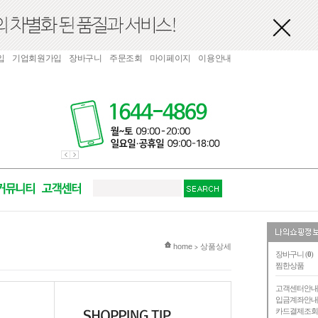
입
기업회원가입
장바구니
주문조회
마이페이지
이용안내
현재 위치
home
상품상세
>
장바구니 (
0
)
찜한상품
고객센터안
입금계좌안
카드결제조