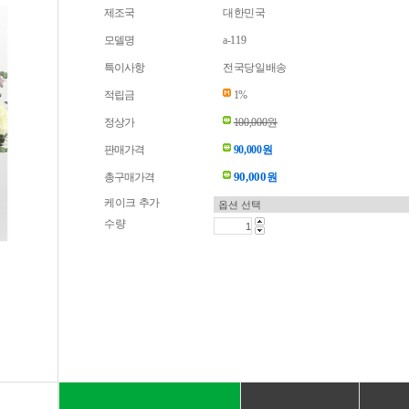
제조국
대한민국
모델명
a-119
특이사항
전국당일배송
적립금
1%
정상가
100,000원
판매가격
90,000원
90,000
총구매가격
원
케이크 추가
수량