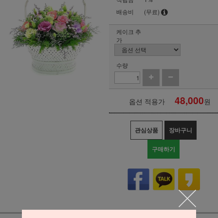
배송비
(무료)
케이크 추
가
수량
48,000
옵션 적용가
원
관심상품
장바구니
구매하기