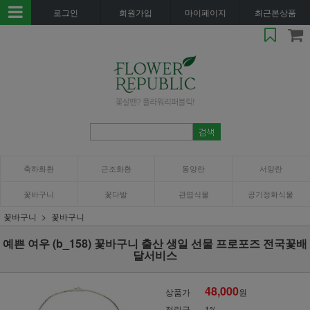
로그인
회원가입
마이페이지
최근본상품
축하화환
근조화환
동양란
서양란
꽃바구니
꽃다발
관엽식물
공기정화식물
꽃바구니
꽃바구니
예쁜 여우 (b_158) 꽃바구니 출산 생일 선물 프로포즈 전국꽃배
달서비스
48,000
상품가
원
적립금
1%