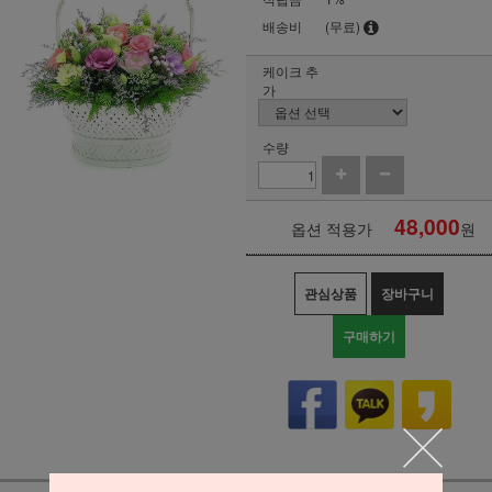
배송비
(무료)
케이크 추
가
수량
48,000
옵션 적용가
원
관심상품
장바구니
구매하기