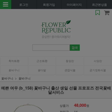
로그인
회원가입
마이페이지
최근본상품
축하화환
근조화환
동양란
서양란
꽃바구니
꽃다발
관엽식물
공기정화식물
꽃바구니
꽃바구니
예쁜 여우 (b_158) 꽃바구니 출산 생일 선물 프로포즈 전국꽃배
달서비스
48,000
상품가
원
적립금
1%