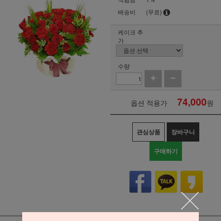
배송비
(무료)
케이크 추
가
수량
74,000
옵션 적용가
원
관심상품
장바구니
구매하기