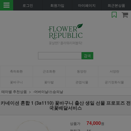
로그인
회원가입
마이페이지
최근본상품
축하화환
근조화환
동양란
서양란
꽃바구니
꽃다발
관엽식물
공기정화식물
테마별 추천상품
-어버이날/스승의날
카네이션 혼합 1 (3a1110) 꽃바구니 출산 생일 선물 프로포즈 전
국꽃배달서비스
74,000
상품가
원
적립금
1%