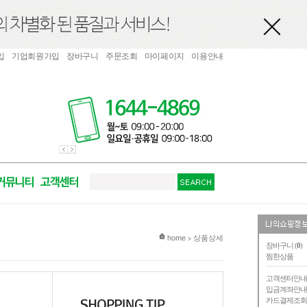
입
기업회원가입
장바구니
주문조회
마이페이지
이용안내
현재 위치
home
상품상세
>
장바구니 (
0
)
찜한상품
고객센터안
입금계좌안
카드결제조