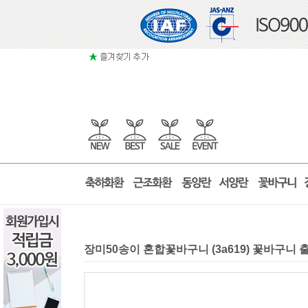
장미50송이 혼합꽃바구니 (3a619) 꽃바구