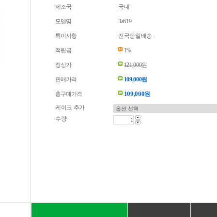
제조국
국내
모델명
3a619
특이사항
전국당일배송
적립금
1%
정상가
121,000원
판매가격
109,000원
109,000
총구매가격
원
케이크 추가
수량