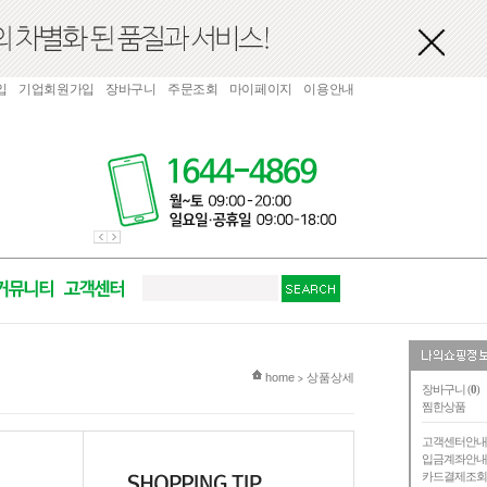
입
기업회원가입
장바구니
주문조회
마이페이지
이용안내
현재 위치
home
상품상세
>
장바구니 (
0
)
찜한상품
고객센터안
입금계좌안
카드결제조