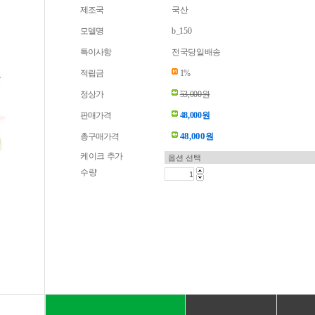
제조국
국산
모델명
b_150
특이사항
전국당일배송
적립금
1%
정상가
53,000원
판매가격
48,000원
48,000
총구매가격
원
케이크 추가
수량