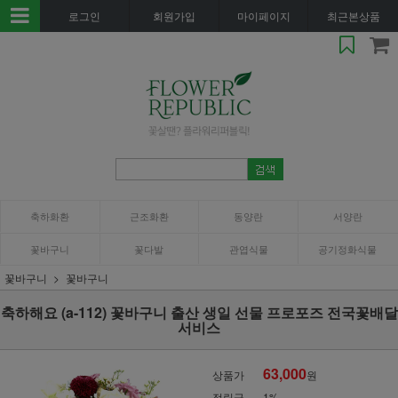
로그인
회원가입
마이페이지
최근본상품
축하화환
근조화환
동양란
서양란
꽃바구니
꽃다발
관엽식물
공기정화식물
꽃바구니
꽃바구니
축하해요 (a-112) 꽃바구니 출산 생일 선물 프로포즈 전국꽃배달
서비스
63,000
상품가
원
적립금
1%