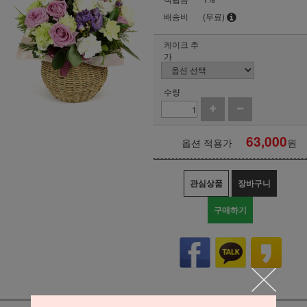
배송비
(무료)
케이크 추
가
수량
63,000
옵션 적용가
원
관심상품
장바구니
구매하기