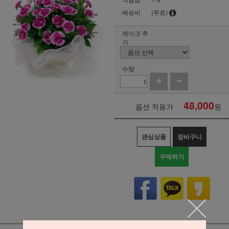
배송비
(무료)
케이크 추
가
수량
48,000
옵션 적용가
원
관심상품
장바구니
구매하기