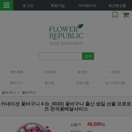
로그인
회원가입
마이페이지
최근본상품
축하화환
근조화환
동양란
서양란
꽃바구니
꽃다발
관엽식물
공기정화식물
꽃바구니
꽃바구니
카네이션 꽃바구니 4 (b_0035) 꽃바구니 출산 생일 선물 프로포
즈 전국꽃배달서비스
48,000
상품가
원
적립금
1%