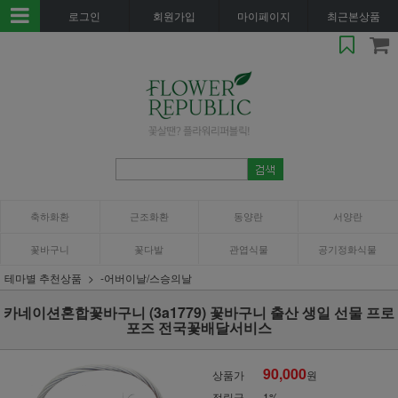
로그인
회원가입
마이페이지
최근본상품
축하화환
근조화환
동양란
서양란
꽃바구니
꽃다발
관엽식물
공기정화식물
테마별 추천상품
-어버이날/스승의날
카네이션혼합꽃바구니 (3a1779) 꽃바구니 출산 생일 선물 프로
포즈 전국꽃배달서비스
90,000
상품가
원
적립금
1%