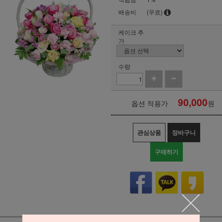
배송비
(무료)
케이크 추
가
수량
90,000
옵션 적용가
원
관심상품
장바구니
구매하기