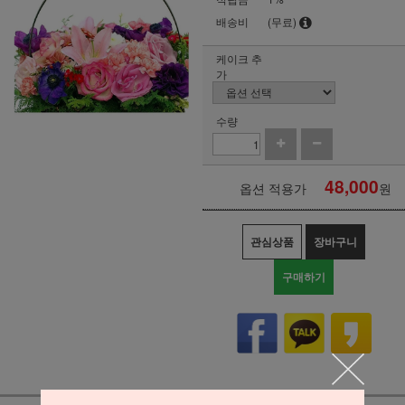
배송비
(무료)
케이크 추
가
수량
48,000
옵션 적용가
원
관심상품
장바구니
구매하기