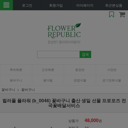
로그인
회원가입
마이페이지
최근본상품
축하화환
근조화환
동양란
서양란
꽃바구니
꽃다발
관엽식물
공기정화식물
꽃바구니
꽃바구니
컬러풀 플라워 (b_0046) 꽃바구니 출산 생일 선물 프로포즈 전
국꽃배달서비스
48,000
상품가
원
적립금
1%