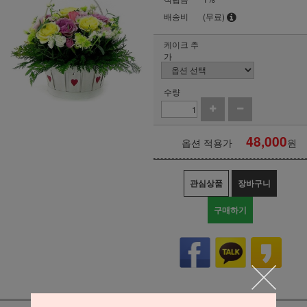
배송비
(무료)
케이크 추
가
수량
48,000
옵션 적용가
원
관심상품
장바구니
구매하기