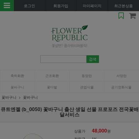
로그인
회원가입
마이페이지
최근본상품
축하화환
근조화환
동양란
서양란
꽃바구니
꽃다발
관엽식물
공기정화식물
꽃바구니
꽃바구니
큐트엔젤 (b_0050) 꽃바구니 출산 생일 선물 프로포즈 전국꽃배
달서비스
48,000
상품가
원
적립금
1%